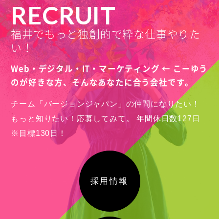
RECRUIT
福井でもっと独創的で粋な仕事やりた
い！
Web・デジタル・IT・マーケティング ← こーゆう
のが好きな方、
そんなあなたに合う会社です。
チーム「バージョンジャパン」の仲間になりたい！
もっと知りたい！応募してみて。
年間休日数127日
※目標130日！
採用情報