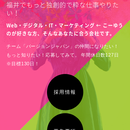
福井でもっと独創的で粋な仕事やりた
い！
Web・デジタル・IT・マーケティング ← こーゆう
のが好きな方、
そんなあなたに合う会社です。
チーム「バージョンジャパン」の仲間になりたい！
もっと知りたい！応募してみて。
年間休日数127日
※目標130日！
採用情報