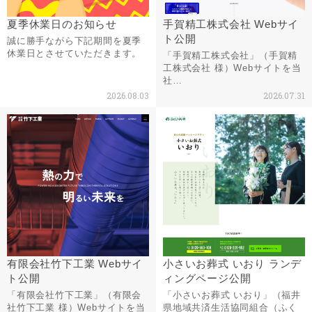
夏季休業日のお知らせ
手賀精工株式会社 Webサイ
ト公開
誠に勝手ながら下記期間を夏季
休業日とさせていただきます。
「手賀精工株式会社」（手賀精
工株式会社 様）Webサイトを当
社…
2026.08.03
2026.07.31
有限会社竹下工業 Webサイ
小さいお葬式 いおり ランデ
ト公開
ィングページ公開
「有限会社竹下工業」（有限会
「小さいお葬式 いおり」（福井
社竹下工業 様）Webサイトを当
県地域共済生活協同組合（ふく