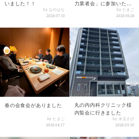
いました！！
力業者会」に参加いたし
by なのはな
by たまご
ました
2026.07.10
2026.06.26
丸の内内科クリニック様
春の会食会がありました
内覧会に行きました
by たまご
by 水玉さび
2026.04.17
2026.03.30