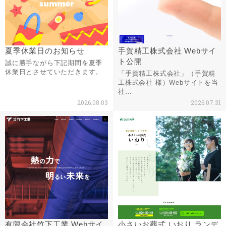
夏季休業日のお知らせ
手賀精工株式会社 Webサイ
ト公開
誠に勝手ながら下記期間を夏季
休業日とさせていただきます。
「手賀精工株式会社」（手賀精
工株式会社 様）Webサイトを当
社…
2026.08.03
2026.07.31
有限会社竹下工業 Webサイ
小さいお葬式 いおり ランデ