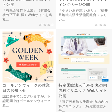
ト公開
ィングページ公開
「有限会社竹下工業」（有限会
「小さいお葬式 いおり」（福井
社竹下工業 様）Webサイトを当
県地域共済生活協同組合（ふく
社…
い…
2026.06.19
2026.06.19
ゴールデンウィークの休業
特定医療法人千寿会 丸の内
日のお知らせ
内科クリニック Webサイト
公開
誠に勝手ではございますが、下
記期間中はゴールデンウィーク
「特定医療法人千寿会 丸の内内
及…
科クリニック」（特定医療法人
千…