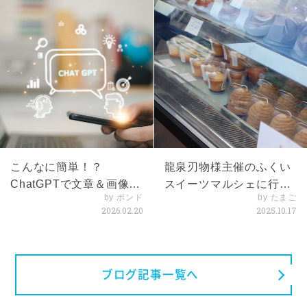
こんなに簡単！？
龍泉刃物様主催のふくい
ChatGPTで文章＆画像体
スイーツマルシェに行っ
by ボンド
by たまご
験
てきました！
2026.02.20
2025.10.17
ブログ記事一覧へ