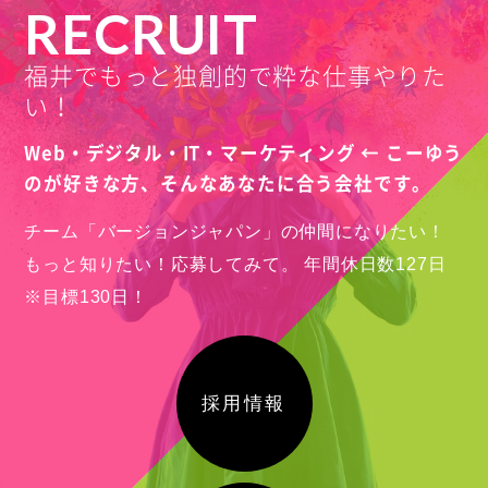
RECRUIT
福井でもっと独創的で粋な仕事やりた
い！
Web・デジタル・IT・マーケティング ← こーゆう
のが好きな方、
そんなあなたに合う会社です。
チーム「バージョンジャパン」の仲間になりたい！
もっと知りたい！応募してみて。
年間休日数127日
※目標130日！
採用情報