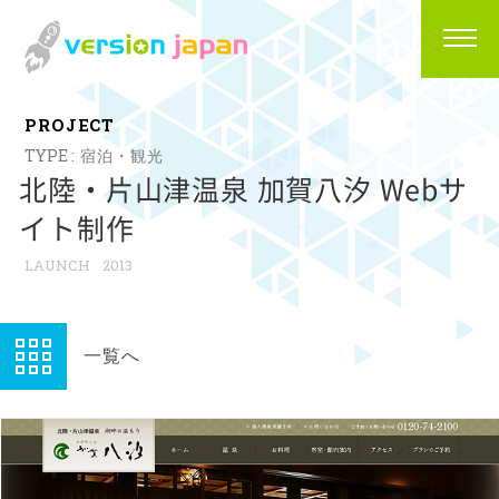
P
R
O
J
E
C
T
宿泊・観光
北陸・片山津温泉 加賀八汐 Webサ
イト制作
2013
一覧へ