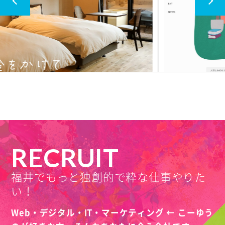
guesthouse YAWNYAWN 様
RECRUIT
福井県越前市
福井でもっと独創的で粋な仕事やりた
Webサイト制作
2024
い！
英語
Web・デジタル・IT・マーケティング ← こーゆう