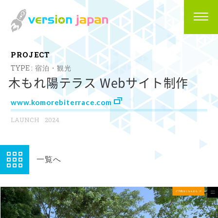
P
R
O
J
E
C
T
宿泊・観光
木もれ陽テラス Webサイト制作
www.komorebiterrace.com
2024
一覧へ