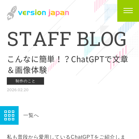
S
T
A
F
F
B
L
O
G
こんなに簡単！？ChatGPTで文章
＆画像体験
制作のこと
2026.02.20
一覧へ
私も普段から愛用しているChatGPTをご紹介しま