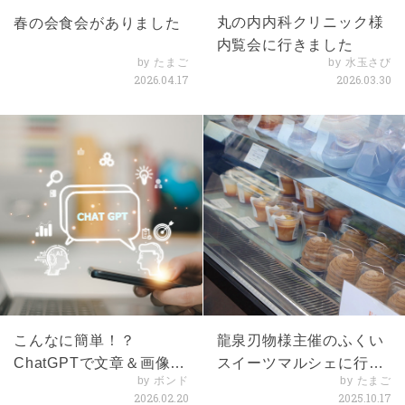
丸の内内科クリニック様
春の会食会がありました
内覧会に行きました
by たまご
by 水玉さび
2026.04.17
2026.03.30
こんなに簡単！？
龍泉刃物様主催のふくい
ChatGPTで文章＆画像体
スイーツマルシェに行っ
by ボンド
by たまご
験
てきました！
2026.02.20
2025.10.17