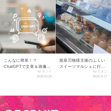
こんなに簡単！？
龍泉刃物様主催のふくい
ChatGPTで文章＆画像体
スイーツマルシェに行っ
by ボンド
by たまご
験
てきました！
2026.02.20
2025.10.17