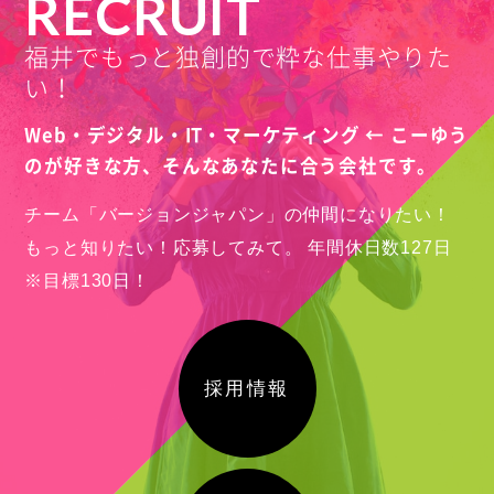
RECRUIT
福井でもっと独創的で粋な仕事やりた
い！
Web・デジタル・IT・マーケティング ← こーゆう
のが好きな方、
そんなあなたに合う会社です。
チーム「バージョンジャパン」の仲間になりたい！
もっと知りたい！応募してみて。
年間休日数127日
※目標130日！
採用情報