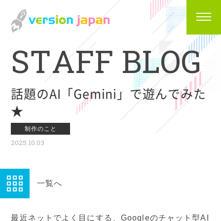
S
T
A
F
F
B
L
O
G
話題のAI「Gemini」で遊んでみた
★
制作のこと
2025.10.03
一覧へ
最近ネットでよく目にする、Googleのチャット型AI