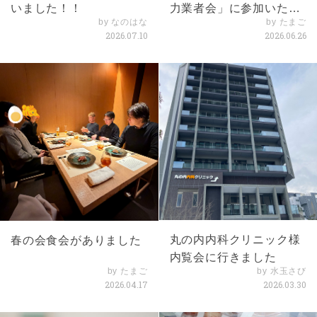
いました！！
力業者会」に参加いたし
by なのはな
by たまご
ました
2026.07.10
2026.06.26
丸の内内科クリニック様
春の会食会がありました
内覧会に行きました
by たまご
by 水玉さび
2026.04.17
2026.03.30