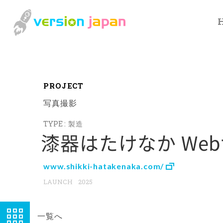
P
R
O
J
E
C
T
写真撮影
製造
漆器はたけなか We
www.shikki-hatakenaka.com/
2025
一覧へ