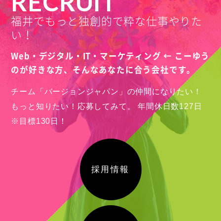
RECRUIT
福井でもっと独創的で粋な仕事やりた
い！
Web・デジタル・IT・マーケティング ← こーゆう
のが好きな方、
そんなあなたに合う会社です。
チーム「バージョンジャパン」の仲間になりたい！
もっと知りたい！応募してみて。
年間休日数127日
※目標130日！
採用情報