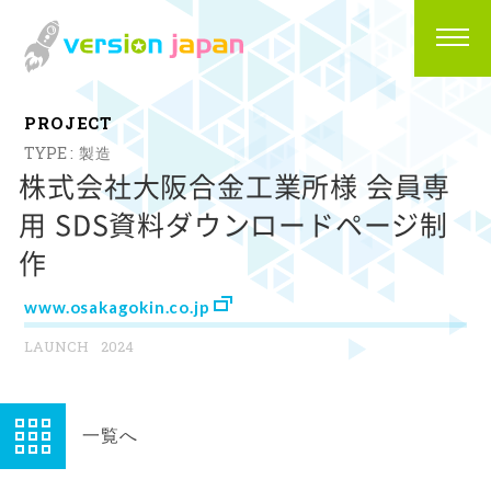
P
R
O
J
E
C
T
製造
株式会社大阪合金工業所様 会員専
用 SDS資料ダウンロードページ制
作
www.osakagokin.co.jp
2024
一覧へ