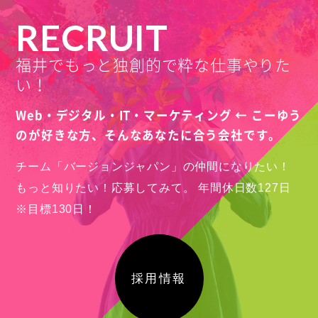
株式会社タウンズふくい様
RECRUIT
福井県福井市
福井でもっと独創的で粋な仕事やりた
Webサイト制作
2022
い！
写真撮影
Web・デジタル・IT・マーケティング ← こーゆう
のが好きな方、
そんなあなたに合う会社です。
チーム「バージョンジャパン」の仲間になりたい！
もっと知りたい！応募してみて。
年間休日数127日
※目標130日！
採用情報