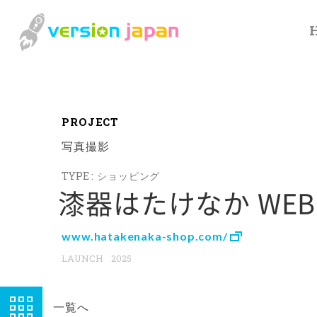
P
R
O
J
E
C
T
写真撮影
ショッピング
漆器はたけなか WEB
www.hatakenaka-shop.com/
2025
一覧へ